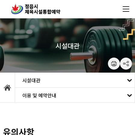
건
주메뉴 바로가기
본문 바로가기
너
뛰
기
메
뉴
시설대관
수영ㆍ헬스장
이용 및 예약안내
시설대관
대관신청
파크골프
이용 및 예약안내
유의사항